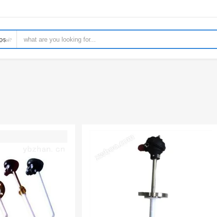
os
¿ qué?