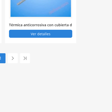
Térmica anticorrosiva con cubierta d
e tetrafluoro en la correa de la brida
Ver detalles
1