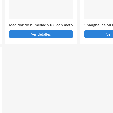
Medidor de humedad v100 con méto
Shanghai peiou
do de capacidad totalmente automá
de humedad karl
Ver detalles
Ver
tico