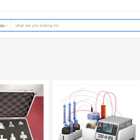
os
¿ qué?