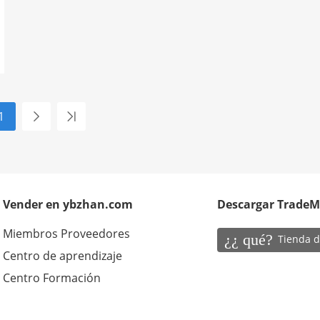
1
Vender en ybzhan.com
Descargar Trade
Miembros Proveedores
¿¿ qué?
Tienda d
Centro de aprendizaje
Centro Formación