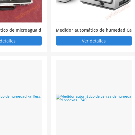
tico de microagua d
Medidor automático de humedad Ca
rlisle v100
detalles
Ver detalles