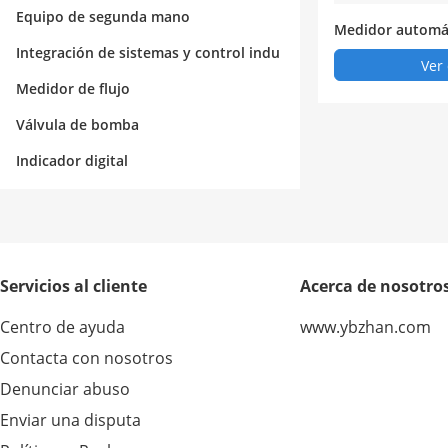
Equipo de segunda mano
Medidor automá
rlfesch v100
Integración de sistemas y control indu
Ver 
strial
Medidor de flujo
Válvula de bomba
Indicador digital
Servicios al cliente
Acerca de nosotro
Centro de ayuda
www.ybzhan.com
Contacta con nosotros
Denunciar abuso
Enviar una disputa