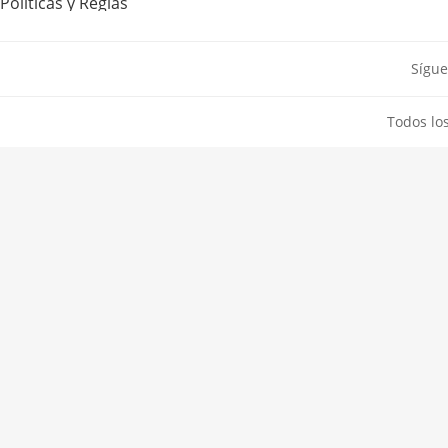
Políticas y Reglas
Sígue
Todos lo