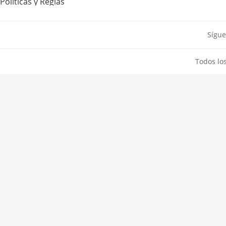
Políticas y Reglas
Sígue
Todos lo