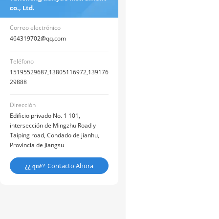
co., Ltd.
Correo electrónico
464319702@qq.com
Teléfono
15195529687,13805116972,139176
29888
Dirección
Edificio privado No. 1 101,
intersección de Mingzhu Road y
Taiping road, Condado de jianhu,
Provincia de Jiangsu
Contacto Ahora
¿¿ qué?